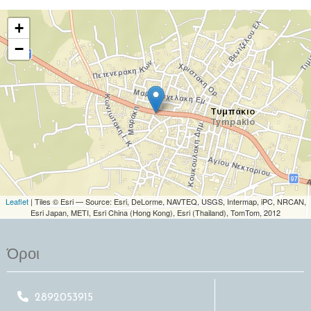
+
−
Leaflet
| Tiles © Esri — Source: Esri, DeLorme, NAVTEQ, USGS, Intermap, iPC, NRCAN,
Esri Japan, METI, Esri China (Hong Kong), Esri (Thailand), TomTom, 2012
Όροι
2892053915