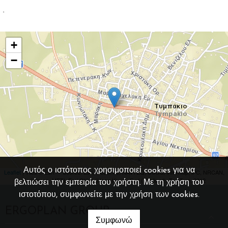
-
+
−
Αυτός ο ιστότοπος χρησιμοποιεί cookies για να
Leaflet
| Tiles © Esri — Source: Esri, DeLorme, NAVTEQ, USGS, Intermap, iPC, NRCAN,
Esri Japan, METI, Esri China (Hong Kong), Esri (Thailand), TomTom, 2012
βελτιώσει την εμπειρία του χρήστη. Με τη χρήση του
ιστοτόπου, συμφωνείτε με την χρήση των cookies.
ERGOPLAN GROUP
Συμφωνώ